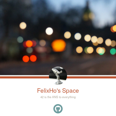
FelixHo's Space
42 is the ANS to everything