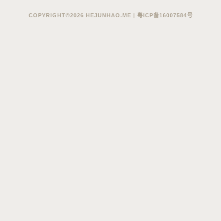
←
→
Post navigation
COPYRIGHT©2026 HEJUNHAO.ME |
粤ICP备16007584号