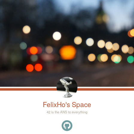
FelixHo's Space
42 is the ANS to everything