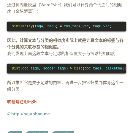
通过词向量模型（Word2Vec）我们可以计算两个词之间的相似
度（余弦距离）：
Similarity
(
tagA
,
 tagB
)
=
 cos
(
tagA_Vec
,
 tagB_Vec
)
因此，计算文本与分类的相似度实际上就是计算文本的标签与各
个分类的关联标签的相似度。
我们发现上面这段文本与足球的相似度大于与篮球的相似度:
Dist
(
doc_tags
,
 soccer_tags
)
>
Dist
(
doc_tags
,
 basketball_ta
所以推断它是关于足球的内容，再进一步把它归类到体育这个一
级分类。
转载请注明出处:
© http://hejunhao.me