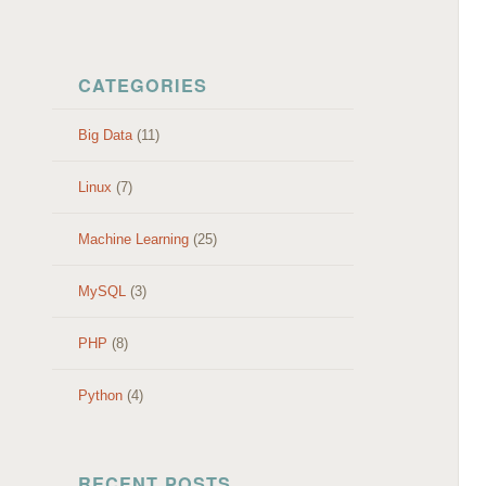
SKIP TO CONTENT
CATEGORIES
Big Data
(11)
Linux
(7)
Machine Learning
(25)
MySQL
(3)
PHP
(8)
Python
(4)
RECENT POSTS