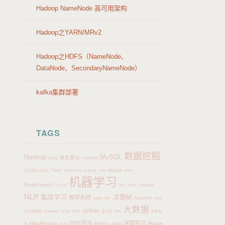
P
Hadoop NameNode 高可用架构
Hadoop之YARN/MRv2
Hadoop之HDFS（NameNode、
DataNode、SecondaryNameNode）
kafka集群部署
TAGS
数据挖掘
Hadoop
MySQL
聚类算法
Kafka
LightGBM
Yarn
正则表达式语法
TensorFlow
Softmax
CNN
随机森林
SVM
机器学习
Elasticsearch
CUDA
GPU
KNN
AdaBoost
NLP
集成学习
决策树
推荐系统
Apache
Spark Mlib
linux
大数据
python
多进程编程
XGBoost
LSTM
cURL
高可用
ORC
恶意攻
PHP语法
深度学习
MapReduce
Hbase
击
pcntl
逻辑回归
cuDNN