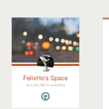
FelixHo's Space
42 is the ANS to everything
GitHub