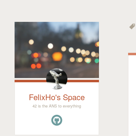
FelixHo's Space
42 is the ANS to everything
GitHub