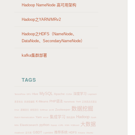
Hadoop NameNode 高可用架构
Hadoop之YARN/MRv2
Hadoop之HDFS（NameNode、
DataNode、SecondaryNameNode）
kafka集群部署
TAGS
MySQL
深度学习
Hive
Apache
TensorFlow
GPU
CUDA
Logstash
PHP语法
K-Means
恶意攻击
多进程编程
NameNode
Thrift
正则表达式语法
数据挖掘
Zookeeper
linux
逻辑回归
线性回归
Softmax
pcntl
集成学习
Hadoop
Yarn
Batch Normalization
excel
随机森林
Spark
大数据
python
Elasticsearch
Mlib
Sqoop
cURL
KNN
XGBoost
GBDT
推荐系统
HDFS
AdaBoost
高可用
LightGBM
Kibana
Ubuntu