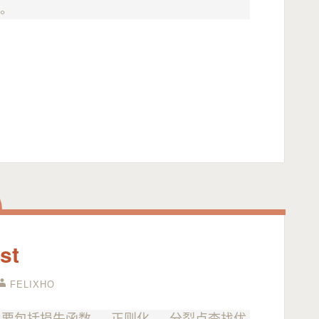
响。
st
FELIXHO
，主要包括损失函数 、 正则化 、 分裂点查找优