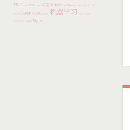
NLP
决策树
PHP
聚类算法
Hbase
CNN
RNN
OOP访问控制
朴素
机器学习
Spark
MapReduce
贝叶斯
Kafka
LSTM
Nginx
SVM
ORC
cuDNN