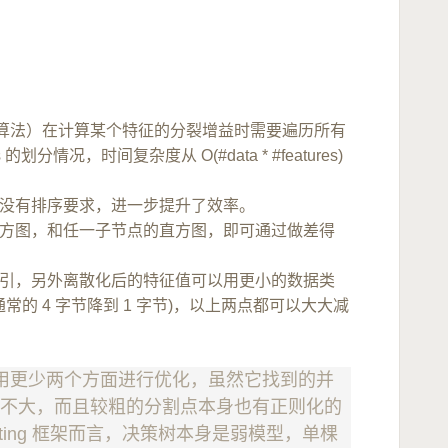
t greedy 算法）在计算某个特征的分裂增益时需要遍历所有
情况，时间复杂度从 O(#data * #features)
图算法没有排序要求，进一步提升了效率。
方图，和任一子节点的直方图，即可通过做差得
引，另外离散化后的特征值可以用更小的数据类
从通常的 4 字节降到 1 字节)，以上两点都可以大大减
占用更少两个方面进行优化，虽然它找到的并
并不大，而且较粗的分割点本身也有正则化的
ting 框架而言，决策树本身是弱模型，单棵