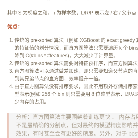
其中 S 为梯度之和，n 为样本数，L/R/P 表示左 / 右 / 父节点
优点：
传统的 pre-sorted 算法（例如 XGBoost 的 exac
的特征值的划分情况，而直方图算法只需要遍历 k 个 bins 的划分
降到 O(#bins * #features)，大大减少了计算量。
传统的 pre-sorted 算法需要对特征预排序，而直方
直方图算法可以通过做差加速，即只需要知道父节点的直
到其兄弟节点的直方图，效率提升一倍。
由于直方图算法没有排序要求，因此不用额外存储排序索
型表示(例如 256 个 bin 则只需要用 8 位整型表示，即
少内存的占用。
分析：直方图算法主要围绕着训练更快 、 内存
不是最精确的分割点，但对最终的模型精度影响
效果，有时甚至会有更好的精度。另外，对于 bos