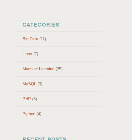
SKIP TO CONTENT
CATEGORIES
Big Data
(11)
Linux
(7)
Machine Learning
(25)
MySQL
(3)
PHP
(8)
Python
(4)
RECENT POSTS